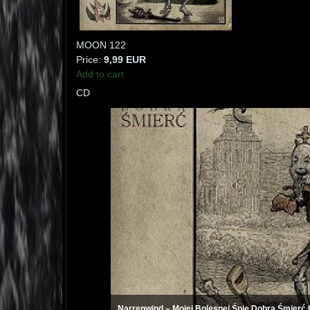
MOON 122
Price:
9,99 EUR
Add to cart
CD
Narrenwind ‎– Mojej Bolesnej Śnię Dobrą Śmierć